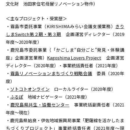
文化財 池田家住宅母屋リノベーション物件）
＜主なプロジェクト・受賞歴＞
・霧島市委託事業（KIRISHIMAみらい会議支援業務）
きり
しまSwitch第２期・第３期
企画運営ディレクター（2019
年度〜2020年度）
・鹿児島市委託事業（「かごしま“自分ごと”発見・体験講
座」企画運営業務）
Kagoshima Lovers Project
企画運営
ディレクター（2020年度）・事業統括責任者（2021年度）
・
霧島リノベーションまちづくり戦略会議
委員（2020年
度）
・
ソトコトオンライン
ローカルライター（2020年度）
・
ふるぽ
地域ナビゲーター（2021年度）
・
鹿児島県共生・協働センター
事業統括副責任者（2021
年度～現在）
・鹿児島県姶良・伊佐地域振興局事業「肥薩線を活かしたま
ちづくりプロジェクト」事業統括責任者（2021年度～現