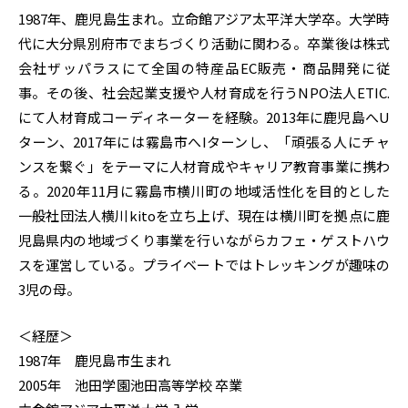
1987年、鹿児島生まれ。立命館アジア太平洋大学卒。大学時
代に大分県別府市でまちづくり活動に関わる。卒業後は株式
会社ザッパラスにて全国の特産品EC販売・商品開発に従
事。その後、社会起業支援や人材育成を行うNPO法人ETIC.
にて人材育成コーディネーターを経験。2013年に鹿児島へU
ターン、2017年には霧島市へIターンし、「頑張る人にチャ
ンスを繋ぐ」をテーマに人材育成やキャリア教育事業に携わ
る。2020年11月に霧島市横川町の地域活性化を目的とした
一般社団法人横川kitoを立ち上げ、現在は横川町を拠点に鹿
児島県内の地域づくり事業を行いながらカフェ・ゲストハウ
スを運営している。プライベートではトレッキングが趣味の
3児の母。
＜経歴＞
1987年 鹿児島市生まれ
2005年 池田学園池田高等学校 卒業