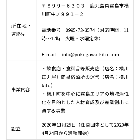
〒８９９－６３０３ 鹿児島県霧島市横
川町中ノ９９１－２
所在地・
電話番号 0995-73-3574（対応時間：11
連絡先
時～17時 火曜・水曜定休）
E-mail info@yokogawa-kito.com
・飲食店・食料品等販売店（店名：横川
正丸屋）簡易宿泊所の運営（店名：横川
kito）
事業内容
・横川町を中心に霧島エリアの地域活性
化を目的とした人材育成及び産業創出に
資する事業
2020年11月25日（任意団体として2020年
設立
4月24日から活動開始）